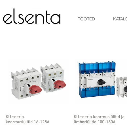
TOOTED
KATAL
KU seeria
KU seeria koormuslülitid ja
koormuslülitid 16-125A
ümberlülitid 100-160A