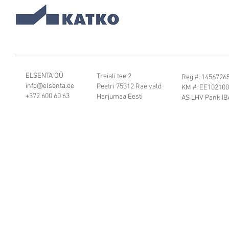
ELSENTA OÜ
Treiali tee 2
Reg #: 1456726
info@elsenta.ee
Peetri 75312 Rae vald
KM #: EE10210
+372 600 60 63
Harjumaa Eesti
AS LHV Pank I