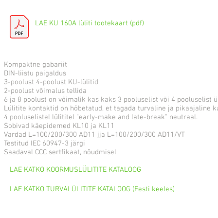
LAE KU 160A lüliti tootekaart (pdf)
Kompaktne gabariit
DIN-liistu paigaldus
3-poolust 4-poolust KU-lülitid
2-poolust võimalus tellida
6 ja 8 poolust on võimalik kas kaks 3 pooluselist või 4 pooluselist
Lülitite kontaktid on hõbetatud, et tagada turvaline ja pikaajaline 
4 pooluselistel lülititel "early-make and late-break" neutraal.
Sobivad käepidemed KL10 ja KL11
Vardad L=100/200/300 AD11 jja L=100/200/300 AD11/VT
Testitud IEC 60947-3 järgi
Saadaval
CCC sertfikaat, nõudmisel
LAE KATKO KOORMUSLÜLITITE KATALOOG
LAE KATKO TURVALÜLITITE KATALOOG (Eesti keeles)