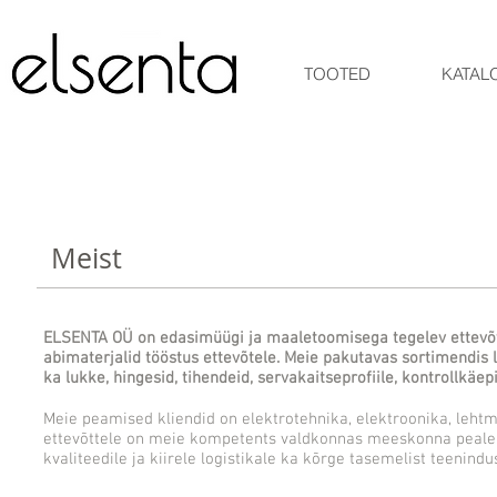
TOOTED
KATAL
Meist
ELSENTA OÜ on edasimüügi ja maaletoomisega tegelev ettevõtt
abimaterjalid tööstus ettevõtele. Meie pakutavas sortimendis l
ka lukke, hingesid, tihendeid, servakaitseprofiile, kontrollkä
Meie peamised kliendid on elektrotehnika, elektroonika, lehtm
ettevõttele on meie kompetents valdkonnas meeskonna peale k
kvaliteedile ja kiirele logistikale ka kõrge tasemelist teenindus