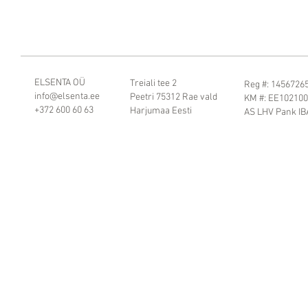
ELSENTA OÜ
Treiali tee 2
Reg #: 1456726
info@elsenta.ee
Peetri 75312 Rae vald
KM #: EE10210
+372 600 60 63
Harjumaa Eesti
AS LHV Pank I